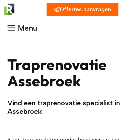
Spring
Offertes aanvragen
naar
de
Menu
inhoud
Traprenovatie
Assebroek
Vind een traprenovatie specialist in
Assebroek
Is uw trap versleten omdat hij al jaar en dag